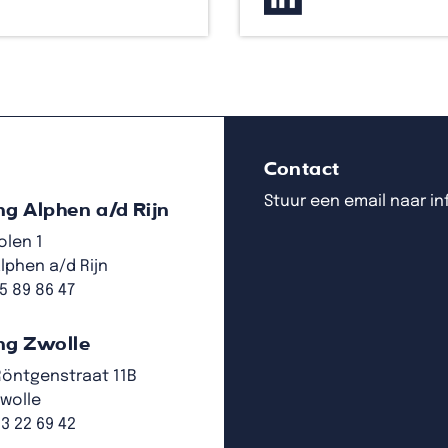
Contact
Stuur een email naar i
ng Alphen a/d Rijn
olen 1
lphen a/d Rijn
15 89 86 47
ng Zwolle
Röntgenstraat 11B
Zwolle
53 22 69 42