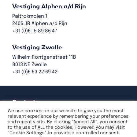
Vestiging Alphen a/d Rijn
Paltrokmolen 1
2406 JR Alphen a/d Rijn
+31 (0)6 15 89 86 47
Vestiging Zwolle
Wilhelm Röntgenstraat 11B
8013 NE Zwolle
+31 (0)6 53 22 69 42
Contact
We use cookies on our website to give you the most
Stuur een email naar info@cens-or.nl
relevant experience by remembering your preferences
and repeat visits. By clicking “Accept All”, you consent
to the use of ALL the cookies. However, you may visit
Privacyverklaring
"Cookie Settings" to provide a controlled consent.