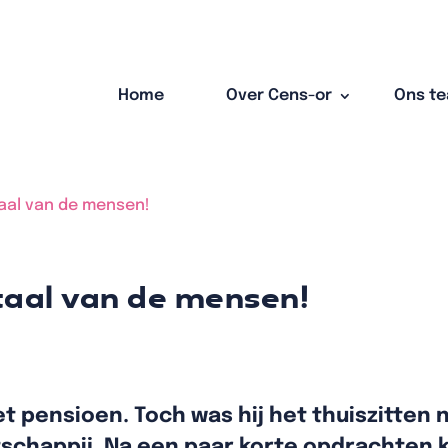
Home
Over Cens-or
Ons t
aal van de mensen!
taal van de mensen!
met pensioen. Toch was hij het thuiszitten 
chappij. Na een paar korte opdrachten kw