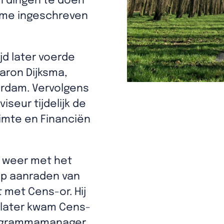
n dingen te doen
k me ingeschreven
jd later voerde
haron Dijksma,
rdam. Vervolgens
iseur tijdelijk de
imte en Financiën
p weer met het
Op aanraden van
 met Cens-or. Hij
l later kwam Cens-
rogrammamanager