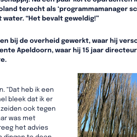
evoland terecht als ‘programmamanager sc
et water. “Het bevalt geweldig!”
even bij de overheid gewerkt, waar hij vers
eente Apeldoorn, waar hij 15 jaar directeur
te.
n. “Dat heb ik een
l bleek dat ik er
 zeiden ook tegen
laar was met
kreeg het advies