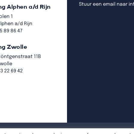
Stuur een email naar i
ng Alphen a/d Rijn
olen 1
lphen a/d Rijn
15 89 86 47
ng Zwolle
Röntgenstraat 11B
Zwolle
53 22 69 42