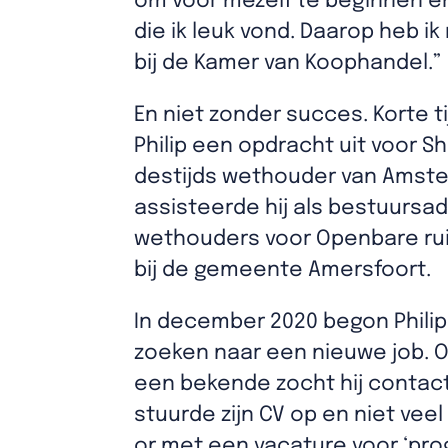
om voor mezelf te beginnen e
die ik leuk vond. Daarop heb i
bij de Kamer van Koophandel.”
En niet zonder succes. Korte ti
Philip een opdracht uit voor S
destijds wethouder van Amste
assisteerde hij als bestuursadv
wethouders voor Openbare ru
bij de gemeente Amersfoort.
In december 2020 begon Phili
zoeken naar een nieuwe job. 
een bekende zocht hij contact
stuurde zijn CV op en niet vee
or met een vacature voor ‘p