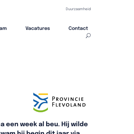
Duurzaamheid
eam
Vacatures
Contact
na een week al beu. Hij wilde
am hij begin dit jaar via